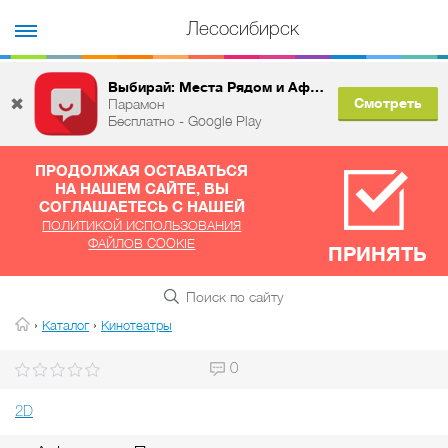
Лесосибирск
Выбирай: Места Рядом и Афиша
✖
Смотреть
Парамон
Бесплатно - Google Play
ПРОДОЛЖАЯ ОСТАВАТЬСЯ
НА НАШЕМ САЙТЕ, ВЫ
СОГЛАШАЕТЕСЬ С НАШЕЙ
ПОЛИТИКОЙ ИСПОЛЬЗОВАНИЯ
ФАЙЛОВ COOKIE
ПРИНЯТЬ
›
›
Каталог
Кинотеатры
0
2D